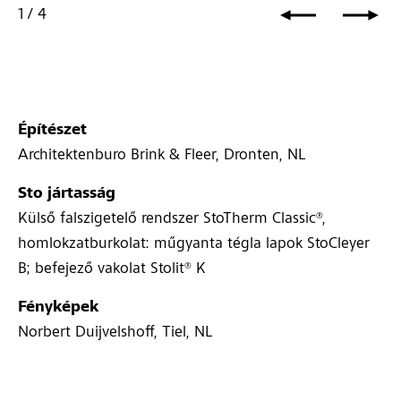
1
/
4
Építészet
Architektenburo Brink & Fleer, Dronten, NL
Sto jártasság
Külső falszigetelő rendszer StoTherm Classic®,
homlokzatburkolat: műgyanta tégla lapok StoCleyer
B; befejező vakolat Stolit® K
Fényképek
Norbert Duijvelshoff, Tiel, NL