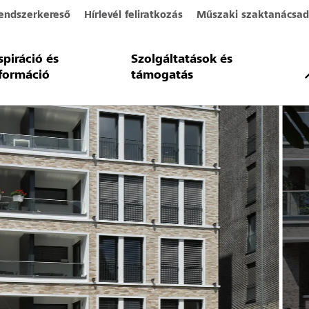
endszerkereső
Hírlevél feliratkozás
Műszaki szaktanácsad
spiráció és
Szolgáltatások és
formáció
támogatás