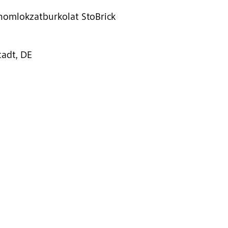
 homlokzatburkolat StoBrick
adt, DE