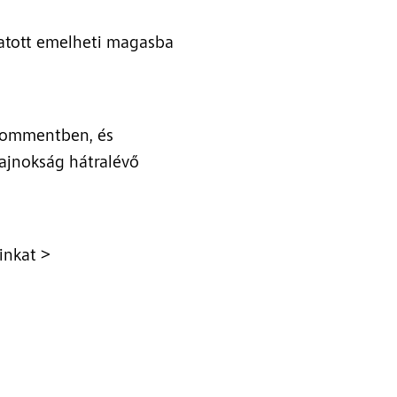
gatott emelheti magasba
kommentben, és
bajnokság hátralévő
inkat >