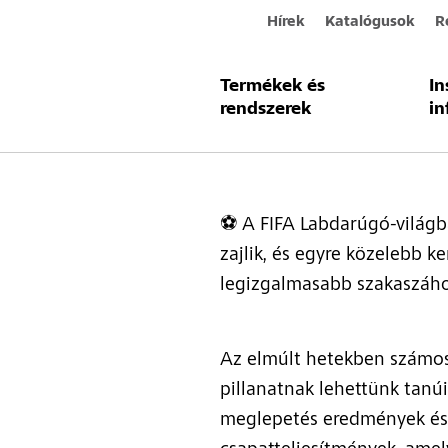
Hírek
Katalógusok
R
Termékek és
In
Félidőhöz 
rendszerek
in
⚽ A FIFA Labdarúgó-világb
zajlik, és egyre közelebb k
legizgalmasabb szakaszáho
Az elmúlt hetekben számo
pillanatnak lehettünk tanúi
meglepetés eredmények és