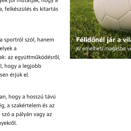
yek jól mutatják, hogy a
 felkészülés és kitartás
 sportról szól, hanem
elyek a
k: az együttműködésről,
l, hogy a legjobb
en érjük el.
ban, hogy a hosszú távú
ég, a szakértelem és az
 szó a pályán vagy az
yekről.