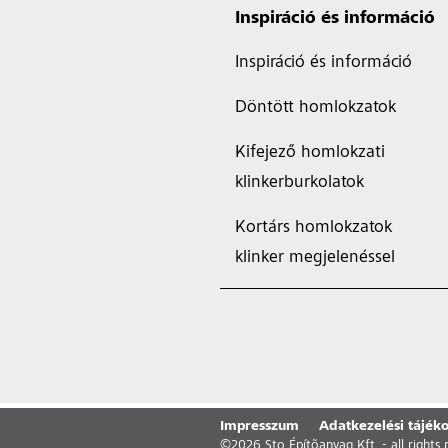
Inspiráció és információ
Inspiráció és információ
Döntött homlokzatok
Kifejező homlokzati
klinkerburkolatok
Kortárs homlokzatok
klinker megjelenéssel
Impresszum
Adatkezelési tájéko
©
2026
Sto Építõanyag Kft. - all rights