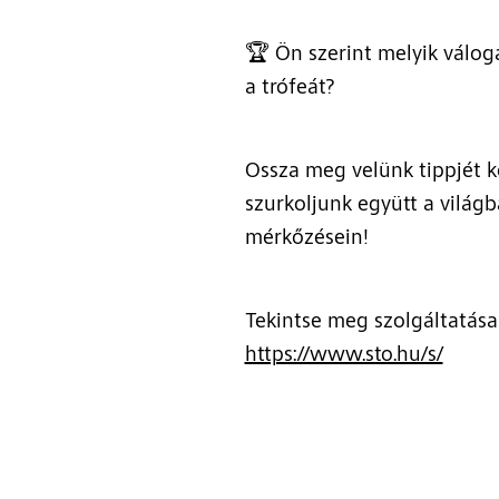
🏆 Ön szerint melyik válo
a trófeát?
Ossza meg velünk tippjét 
szurkoljunk együtt a világ
mérkőzésein!
Tekintse meg szolgáltatása
https://www.sto.hu/s/