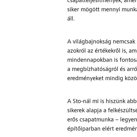
csapatteljesítmények, amel
siker mögött mennyi munka,
áll.
A világbajnokság nemcsak a
azokról az értékekről is, am
mindennapokban is fontosa
a megbízhatóságról és arró
eredményeket mindig közös
A Sto-nál mi is hiszünk ab
sikerek alapja a felkészülts
erős csapatmunka – legyen
építőiparban elért eredmén