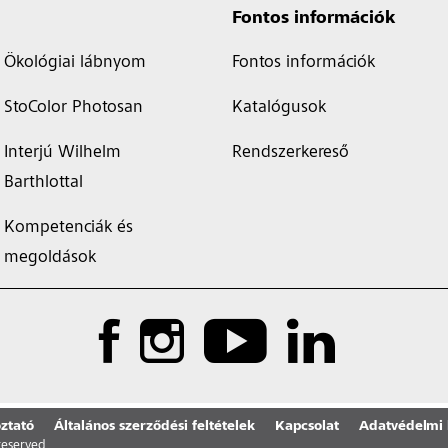
Fontos információk
Ökológiai lábnyom
Fontos információk
StoColor Photosan
Katalógusok
Interjú Wilhelm
Rendszerkereső
Barthlottal
Kompetenciák és
megoldások
ztató
Általános szerződési feltételek
Kapcsolat
Adatvédelmi 
 reserved