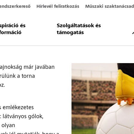
endszerkereső
Hírlevél feliratkozás
Műszaki szaktanácsad
spiráció és
Szolgáltatások és
érkezett a foci VB
formáció
támogatás
ajnokság már javában
erülünk a torna
z.
s emlékezetes
: látványos gólok,
 olyan