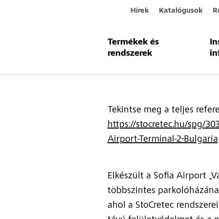
Hírek
Katalógusok
R
Termékek és
In
Új StoCret
rendszerek
in
Tekintse meg a teljes refere
https://stocretec.hu/spg/3
Airport-Terminal-2-Bulgaria
Elkészült a Sofia Airport „V
többszintes parkolóházának 
ahol a StoCretec rendszerei