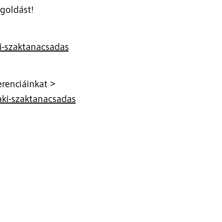
goldást!
ki-szaktanacsadas
erenciáinkat >
aki-szaktanacsadas