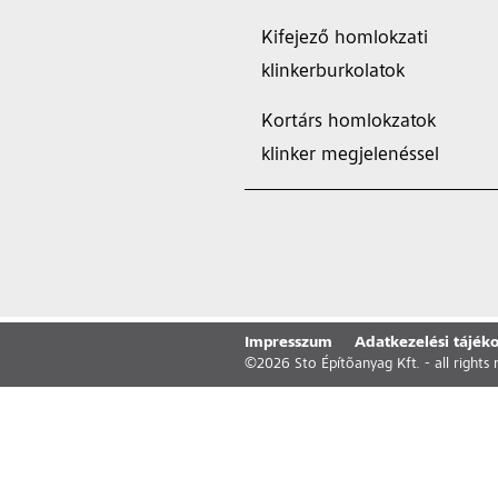
Kifejező homlokzati
klinkerburkolatok
Kortárs homlokzatok
klinker megjelenéssel
Impresszum
Adatkezelési tájéko
©
2026
Sto Építõanyag Kft. - all rights