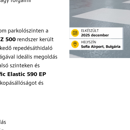
nagy forgalmi
rom parkolószinten a
EZ 500
rendszer került
lkedő repedésáthidaló
ágával ideális megoldás
lsó szinteken és
fic Elastic 590 EP
ó kopásállóságot és
lás