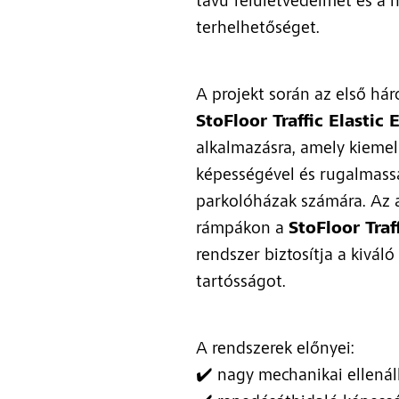
távú felületvédelmet és a 
terhelhetőséget.
A projekt során az első há
StoFloor Traffic Elastic 
alkalmazásra, amely kieme
képességével és rugalmass
parkolóházak számára. Az a
rámpákon a
StoFloor Traf
rendszer biztosítja a kivál
tartósságot.
A rendszerek előnyei:
✔️ nagy mechanikai ellenál