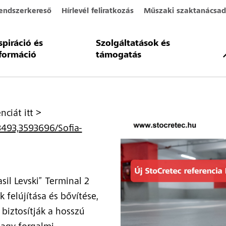
endszerkereső
Hírlevél feliratkozás
Műszaki szaktanácsad
spiráció és
Szolgáltatások és
ec referencia Bulgáriá
formáció
támogatás
nciát itt >
03493,3593696/Sofia-
asil Levski” Terminal 2
felújítása és bővítése,
 biztosítják a hosszú