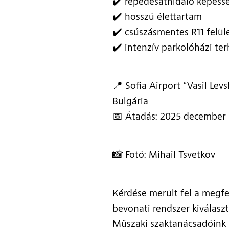
✔️ repedésáthidaló képess
✔️ hosszú élettartam
✔️ csúszásmentes R11 felül
✔️ intenzív parkolóházi ter
📍 Sofia Airport “Vasil Levs
Bulgária
📅 Átadás: 2025 december
📸 Fotó: Mihail Tsvetkov
Kérdése merült fel a megfe
bevonati rendszer kiválasz
Műszaki szaktanácsadóink 