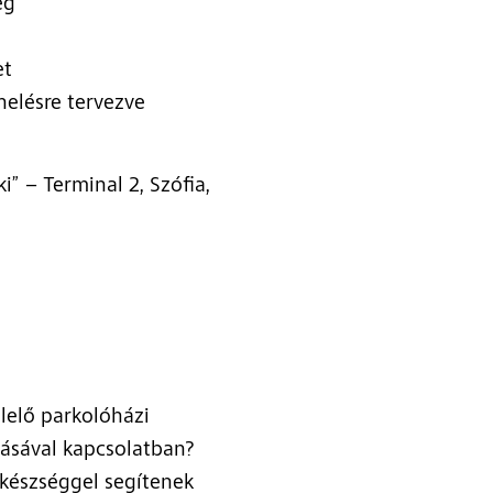
ég
et
helésre tervezve
ki” – Terminal 2, Szófia,
lelő parkolóházi
tásával kapcsolatban?
készséggel segítenek