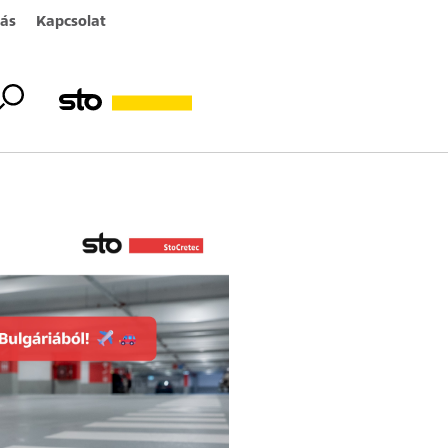
ás
Kapcsolat
ból!✈️🚗