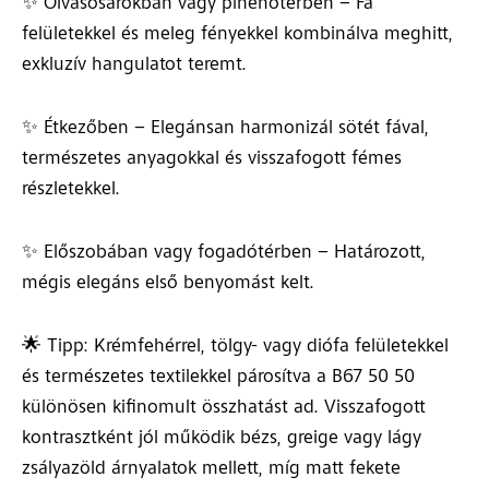
✨ Olvasósarokban vagy pihenőtérben – Fa
felületekkel és meleg fényekkel kombinálva meghitt,
exkluzív hangulatot teremt.
✨ Étkezőben – Elegánsan harmonizál sötét fával,
természetes anyagokkal és visszafogott fémes
részletekkel.
✨ Előszobában vagy fogadótérben – Határozott,
mégis elegáns első benyomást kelt.
🌟 Tipp: Krémfehérrel, tölgy- vagy diófa felületekkel
és természetes textilekkel párosítva a B67 50 50
különösen kifinomult összhatást ad. Visszafogott
kontrasztként jól működik bézs, greige vagy lágy
zsályazöld árnyalatok mellett, míg matt fekete