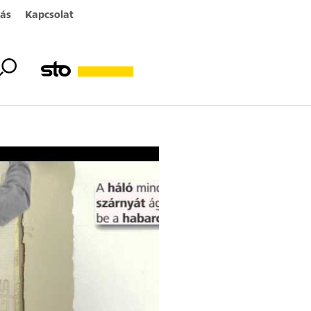
ás
Kapcsolat
ó videó