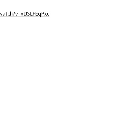
watch?v=xtJSLFEqPxc