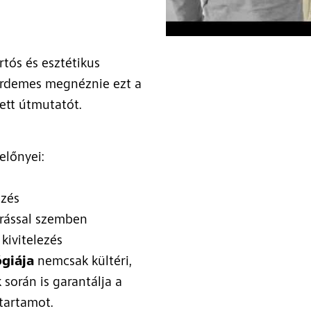
rtós és esztétikus
érdemes megnéznie ezt a
ett útmutatót.
lőnyei:
zés
árással szemben
 kivitelezés
ógiája
nemcsak kültéri,
során is garantálja a
tartamot.