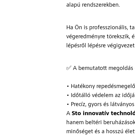
alapú rendszerekben.
Ha Ön is professzionális, ta
végeredményre törekszik, 
lépésről lépésre végigvezet
✅ A bemutatott megoldás e
• Hatékony repedésmegelő
• Időtálló védelem az időj
• Precíz, gyors és látványos
A
Sto innovatív technol
hanem beltéri beruházások 
minőséget és a hosszú élet