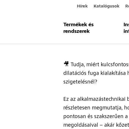
Hírek
Katalógusok
R
Termékek és
In
Dilatációs
rendszerek
in
🎥 Tudja, miért kulcsfonto
dilatációs fuga kialakítása
szigetelésnél?
Ez az alkalmazástechnikai
részletesen megmutatja, h
pontosan és szakszerűen a 
megoldásaival – akár kőzetg