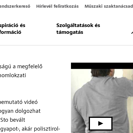
endszerkereső
Hírlevél feliratkozás
Műszaki szaktanácsad
spiráció és
Szolgáltatások és
 fuga képzés útmutat
formáció
támogatás
sságú a megfelelő
 homlokzati
 bemutató videó
ogyan dolgozhat
Sto bevált
yapot-, akár polisztirol-