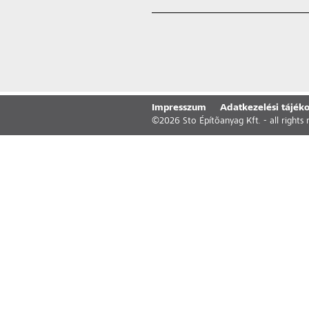
Impresszum
Adatkezelési tájéko
©
2026
Sto Építõanyag Kft. - all rights