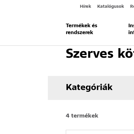
Hírek
Katalógusok
R
Termékek és
In
Termékek és rendszerek
Homlokza
rendszerek
in
Szerves kö
Kategóriák
4 termékek