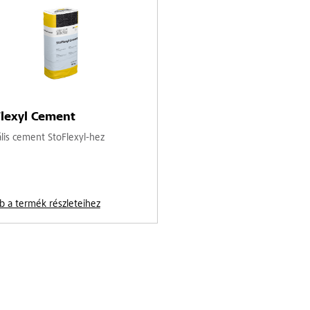
lexyl Cement
ális cement StoFlexyl-hez
b a termék részleteihez