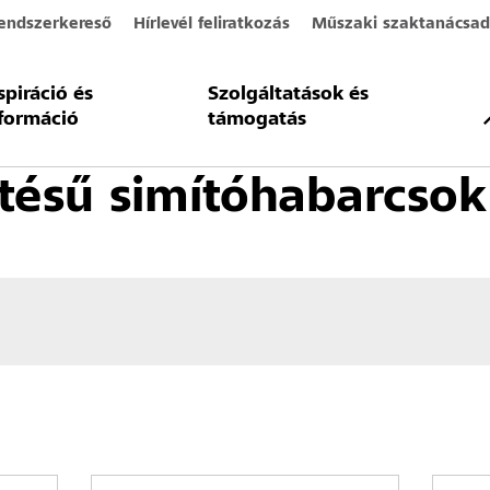
endszerkereső
Hírlevél feliratkozás
Műszaki szaktanácsad
spiráció és
Szolgáltatások és
t
Homlokzatbevonatok
Simítóglettek
Szerves kötésű simítóhaba
formáció
támogatás
tésű simítóhabarcsok