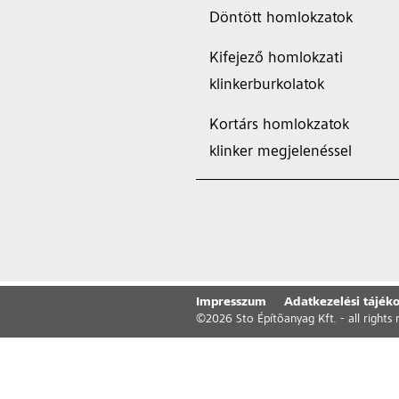
Döntött homlokzatok
Kifejező homlokzati
klinkerburkolatok
Kortárs homlokzatok
klinker megjelenéssel
Impresszum
Adatkezelési tájéko
©
2026
Sto Építõanyag Kft. - all rights