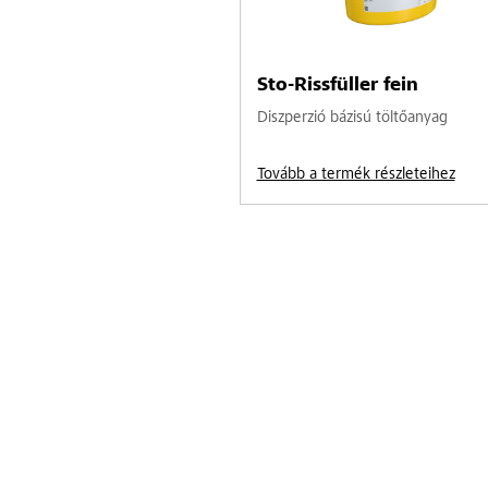
Sto-Rissfüller fein
Diszperzió bázisú töltőanyag
Tovább a termék részleteihez